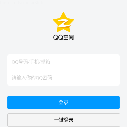
hiraishinNoJutsuShiki
hiraishinNoJutsuShiki
登录
一键登录